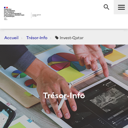
Me
RECHERC
Accueil
Trésor-Info
Invest-Qatar
Trésor-Info