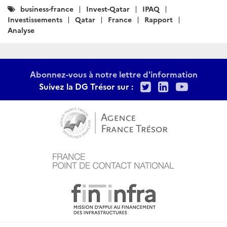
Catégories
business-france
Invest-Qatar
IPAQ
:
Investissements
Qatar
France
Rapport
Analyse
Abonnez-vous à notre lettre d'information
Twitter
LinkedIn
Youtu
Suivez la DG Trésor sur :