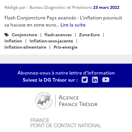
Rédigé par : Bureau Diagnostic et Prévisions
23 mars 2022
Flash Conjoncture Pays avancés - L’inflation poursuit
sa hausse en zone euro...
Lire la suite
Catégories
Conjoncture
flash-avances
Zone-Euro
:
Inflation
Inflation-sous-jacente
Inflation-alimentaire
Prix-energie
Abonnez-vous à notre lettre d'information
Twitter
LinkedIn
Youtu
Suivez la DG Trésor sur :