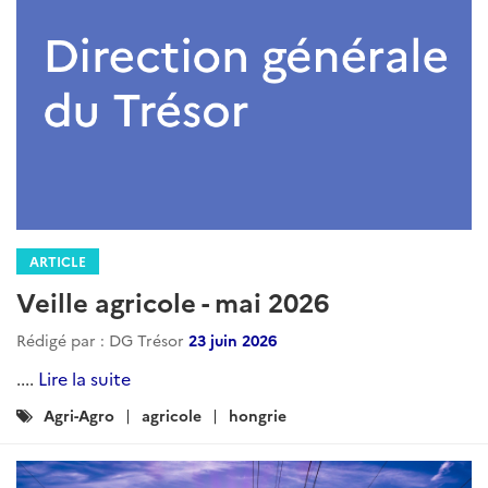
ARTICLE
Veille agricole - mai 2026
Rédigé par : DG Trésor
23 juin 2026
....
Lire la suite
Catégories
Agri-Agro
agricole
hongrie
: