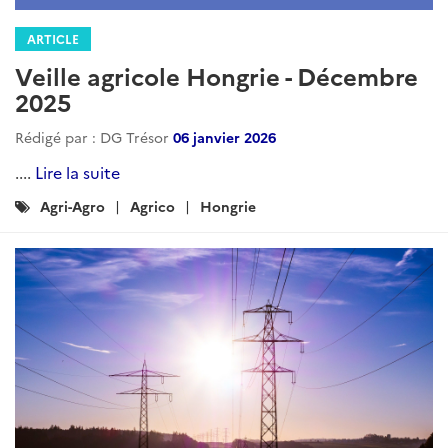
ARTICLE
Veille agricole Hongrie - Décembre
2025
Rédigé par : DG Trésor
06 janvier 2026
....
Lire la suite
Catégories
Agri-Agro
Agrico
Hongrie
: