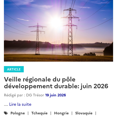
ARTICLE
Veille régionale du pôle
développement durable: juin 2026
Rédigé par : DG Trésor
19 juin 2026
....
Lire la suite
Catégories
Pologne
Tchequie
Hongrie
Slovaquie