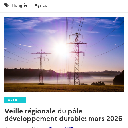
Catégories
Hongrie
Agrico
:
ARTICLE
Veille régionale du pôle
développement durable: mars 2026
Rédigé par : DG Trésor
13 mars 2026