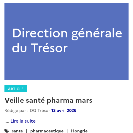
ARTICLE
Veille santé pharma mars
Rédigé par : DG Trésor
13 avril 2026
....
Lire la suite
Catégories
sante
pharmaceutique
Hongrie