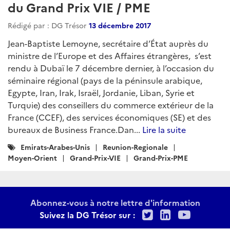
du Grand Prix VIE / PME
Rédigé par : DG Trésor
13 décembre 2017
Jean-Baptiste Lemoyne, secrétaire d’État auprès du
ministre de l’Europe et des Affaires étrangères, s’est
rendu à Dubaï le 7 décembre dernier, à l’occasion du
séminaire régional (pays de la péninsule arabique,
Egypte, Iran, Irak, Israël, Jordanie, Liban, Syrie et
Turquie) des conseillers du commerce extérieur de la
France (CCEF), des services économiques (SE) et des
bureaux de Business France.Dan...
Lire la suite
Catégories
Emirats-Arabes-Unis
Reunion-Regionale
:
Moyen-Orient
Grand-Prix-VIE
Grand-Prix-PME
Abonnez-vous à notre lettre d'information
Twitter
LinkedIn
Youtu
Suivez la DG Trésor sur :