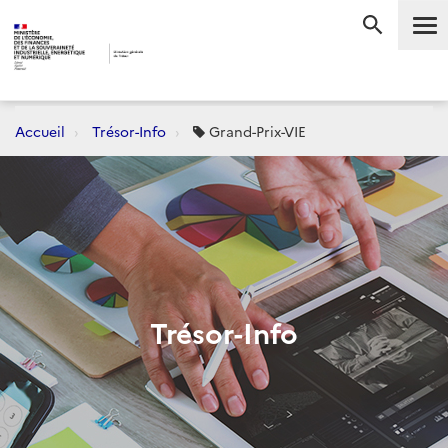
Me
RECHERC
Accueil
Trésor-Info
Grand-Prix-VIE
Trésor-Info