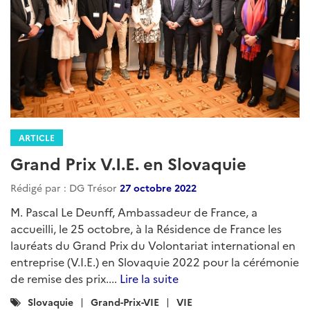
ARTICLE
Grand Prix V.I.E. en Slovaquie
Rédigé par : DG Trésor
27 octobre 2022
M. Pascal Le Deunff, Ambassadeur de France, a
accueilli, le 25 octobre, à la Résidence de France les
lauréats du Grand Prix du Volontariat international en
entreprise (V.I.E.) en Slovaquie 2022 pour la cérémonie
de remise des prix....
Lire la suite
Catégories
Slovaquie
Grand-Prix-VIE
VIE