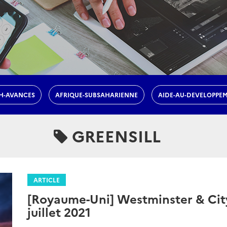
H-AVANCES
AFRIQUE-SUBSAHARIENNE
AIDE-AU-DEVELOPPE
GREENSILL
ARTICLE
[Royaume-Uni] Westminster & City
juillet 2021