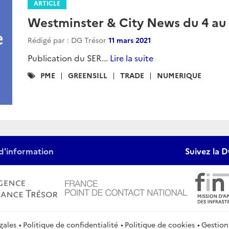
ARTICLE
Westminster & City News du 4 au 
Rédigé par : DG Trésor
11 mars 2021
Publication du SER...
Lire la suite
Catégories
PME
GREENSILL
TRADE
NUMERIQUE
:
d'information
Suivez la D
gales
Politique de confidentialité
Politique de cookies
Gestion