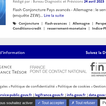
Rédigé par : Bureau Diagnostic et Prévisions
24 avril 2023
Flash Conjoncture Pays avancés - Allemagne : le se
(enquête ZEW)...
Lire la suite
Catégories
Conjoncture
flash-avances
Allemagne
Persp
:
Conditions-credit
resserrement-monetaire
Indice-
d'information
Suivez la D
gales
Politique de confidentialité
Politique de cookies
Gestion
ervice-public.gouv.fr
legifrance.gouv.fr
info.gouv.fr
data.gouv.
vous souhaitez activer
Tout accepter
Tout refuser
P
2026 Direction générale du Trésor