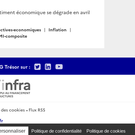
ntiment économique se dégrade en avril
ectives-economiques
Inflation
PMI-composite
Twitter
LinkedIn
Youtube
G Trésor sur :
 des cookies
Flux RSS
fr
ersonnaliser
Politique de confidentialité
Politique de cookies