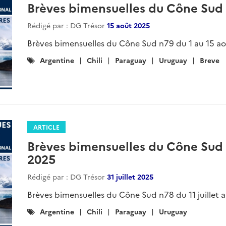
ARTICLE
Brèves bimensuelles du Cône Sud
2025
Rédigé par : DG Trésor
19 décembre 2025
Brèves bimensuelles du Cône Sud n88 du 5 au 19 d
Catégories
Argentine
Chili
Paraguay
Uruguay
Breve
:
ARTICLE
Brèves bimensuelles du Cône Sud
décembre 2025
Rédigé par : DG Trésor
05 décembre 2025