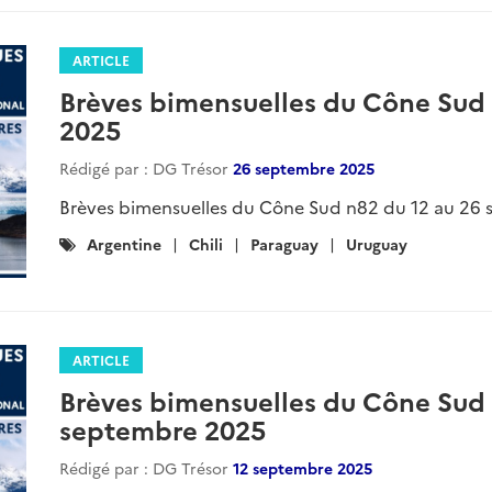
Catégories
Argentine
Chili
Uruguay
Paraguay
breve-
:
ARTICLE
Brèves bimensuelles du Cône Sud n
février 2026
Rédigé par : DG Trésor
05 février 2026
Brèves bimensuelles du Cône Sud n91 du 23 janvier 
Catégories
Argentine
Chili
Paraguay
Uruguay
Breve
:
ARTICLE
Brèves bimensuelles du Cône Sud 