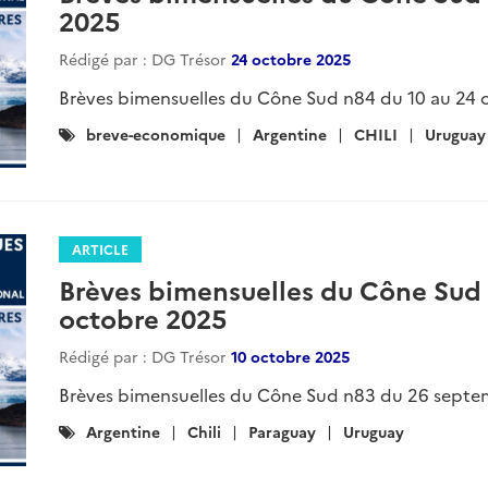
ARTICLE
Brèves bimensuelles du Cône Sud 
2026
Rédigé par : DG Trésor
05 mars 2026
Brèves bimensuelles du Cône Sud n93 du 20 février
Catégories
Argentine
Chili
Paraguay
Uruguay
Breve
:
ARTICLE
Brèves bimensuelles du Cône Sud n
février 2026
Rédigé par : DG Trésor
19 février 2026
Brèves bimensuelles du Cône Sud n92 du 6 février a