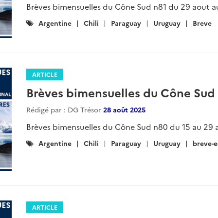
Rédigé par : DG Trésor
23 janvier 2026
Brèves bimensuelles du Cône Sud n90 du 9 au 23 ja
Catégories
ARGENTINE
Chili
PARAGUAY
URUGUAY
:
ARTICLE
Brèves bimensuelles du Cône Sud
au 9 janvier 2026
Rédigé par : DG Trésor
08 janvier 2026
Brèves bimensuelles du Cône Sud n89 du 19 décemb
Catégories
ARGENTINE
CHILI
URUGUAY
PARAGUAY
: