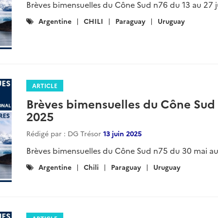
Brèves bimensuelles du Cône Sud 
novembre 2025
Rédigé par : DG Trésor
07 novembre 2025
Brèves bimensuelles du Cône Sud n85 du 24 octob
Catégories
Argentine
Chili
Paraguay
Uruguay
Breve
:
ARTICLE
Brèves bimensuelles du Cône Sud 
2025
Rédigé par : DG Trésor
24 octobre 2025
Brèves bimensuelles du Cône Sud n84 du 10 au 24 
Catégories
breve-economique
Argentine
CHILI
Uruguay
: