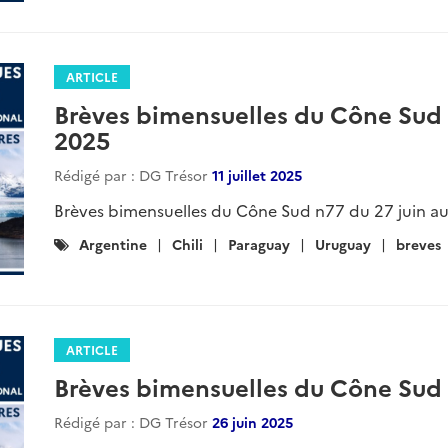
Brèves bimensuelles du Cône Sud n87 du 21 novem
Catégories
Argentine
Chili
Paraguay
Uruguay
Breve
:
ARTICLE
Brèves bimensuelles du Cône Sud
2025
Rédigé par : DG Trésor
20 novembre 2025
Brèves bimensuelles du Cône Sud n86 du 7 au 21 n
Catégories
Argentine
Chili
Paraguay
Uruguay
Breve
:
ARTICLE