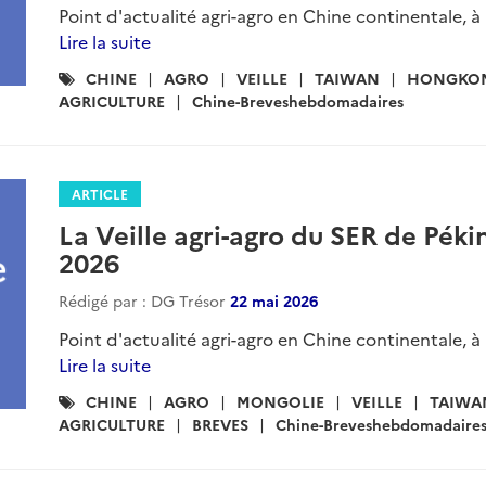
Point d'actualité agri-agro en Chine continentale, à
Lire la suite
Catégories
CHINE
AGRO
VEILLE
TAIWAN
HONGKO
:
AGRICULTURE
Chine-Breveshebdomadaires
ARTICLE
La Veille agri-agro du SER de Péki
2026
Rédigé par : DG Trésor
22 mai 2026
Point d'actualité agri-agro en Chine continentale, à
Lire la suite
Catégories
CHINE
AGRO
MONGOLIE
VEILLE
TAIWA
:
AGRICULTURE
BREVES
Chine-Breveshebdomadaire