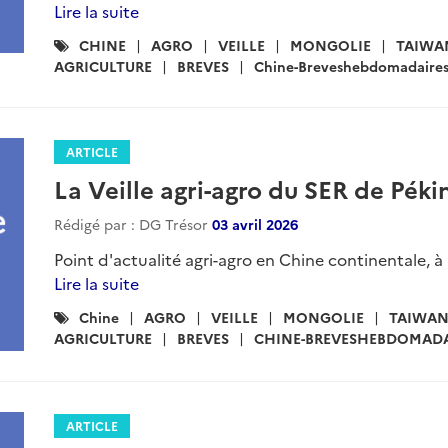
Lire la suite
Catégories
CHINE
AGRO
VEILLE
MONGOLIE
TAIWA
:
AGRICULTURE
BREVES
Chine-Breveshebdomadaire
ARTICLE
La Veille agri-agro du SER de Pékin
Rédigé par : DG Trésor
03 avril 2026
Point d'actualité agri-agro en Chine continentale, à
Lire la suite
Catégories
Chine
AGRO
VEILLE
MONGOLIE
TAIWA
:
AGRICULTURE
BREVES
CHINE-BREVESHEBDOMADA
ARTICLE