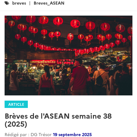
Catégories
breves
Breves_ASEAN
:
ARTICLE
Brèves de l'ASEAN semaine 38
(2025)
Rédigé par : DG Trésor
19 septembre 2025