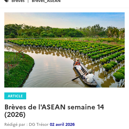
Catégories
breves
Breves_ASEAN
:
ARTICLE
Brèves de l'ASEAN semaine 14
(2026)
Rédigé par : DG Trésor
02 avril 2026