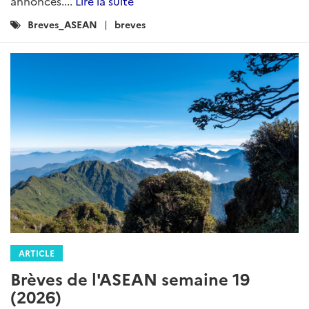
annoncés....
Lire la suite
Catégories
Breves_ASEAN
breves
:
ARTICLE
Brèves de l'ASEAN semaine 19
(2026)