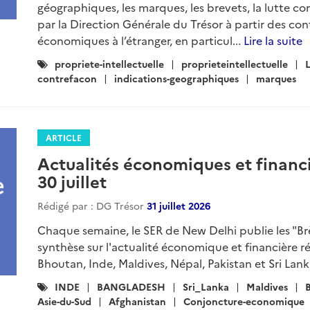
géographiques, les marques, les brevets, la lutte con
par la Direction Générale du Trésor à partir des con
économiques à l’étranger, en particul...
Lire la suite
Catégories
propriete-intellectuelle
proprieteintellectuelle
:
contrefacon
indications-geographiques
marques
ARTICLE
Actualités économiques et financi
30 juillet
Rédigé par : DG Trésor
31 juillet 2026
Chaque semaine, le SER de New Delhi publie les "B
synthèse sur l'actualité économique et financière r
Bhoutan, Inde, Maldives, Népal, Pakistan et Sri Lank
Catégories
INDE
BANGLADESH
Sri_Lanka
Maldives
:
Asie-du-Sud
Afghanistan
Conjoncture-economique