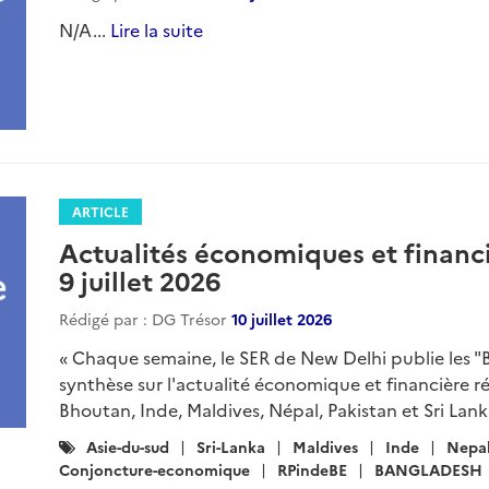
N/A...
Lire la suite
ARTICLE
Actualités économiques et financi
9 juillet 2026
Rédigé par : DG Trésor
10 juillet 2026
« Chaque semaine, le SER de New Delhi publie les "
synthèse sur l'actualité économique et financière r
Bhoutan, Inde, Maldives, Népal, Pakistan et Sri Lanka
Catégories
Asie-du-sud
Sri-Lanka
Maldives
Inde
Nepa
:
Conjoncture-economique
RPindeBE
BANGLADESH