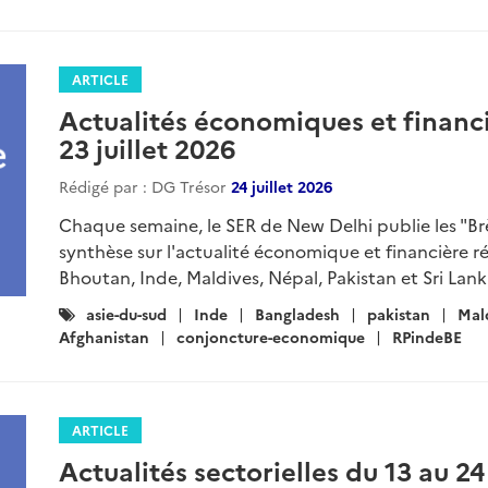
ARTICLE
Actualités économiques et financi
23 juillet 2026
Rédigé par : DG Trésor
24 juillet 2026
Chaque semaine, le SER de New Delhi publie les "B
synthèse sur l'actualité économique et financière r
Bhoutan, Inde, Maldives, Népal, Pakistan et Sri Lanka
Catégories
asie-du-sud
Inde
Bangladesh
pakistan
Mal
:
Afghanistan
conjoncture-economique
RPindeBE
ARTICLE
Actualités sectorielles du 13 au 24 