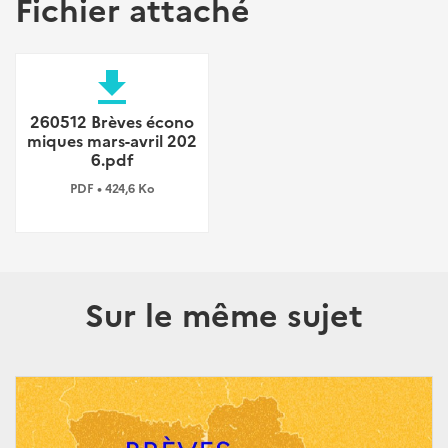
Fichier attaché
file_download
260512 Brèves écono
miques mars-avril 202
6.pdf
PDF • 424,6 Ko
Sur le même sujet