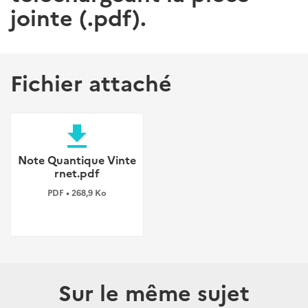
jointe (.pdf).
Fichier attaché
file_download
Note Quantique Vinte
rnet.pdf
PDF • 268,9 Ko
Sur le même sujet