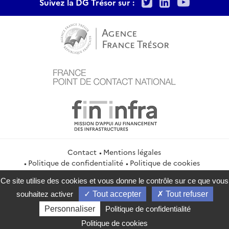
Twitter
LinkedIn
Youtu
Suivez la DG Trésor sur :
Contact
Mentions légales
Politique de confidentialité
Politique de cookies
Gestion des cookies
Flux RSS
Ce site utilise des cookies et vous donne le contrôle sur ce que vous
service-public.gouv.fr
legifrance.gouv.fr
info.gouv.fr
souhaitez activer
Tout accepter
Tout refuser
data.gouv.fr
Personnaliser
Politique de confidentialité
2026 Direction générale du Trésor
Politique de cookies