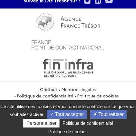
Suivez la DG Trésor sur :
Contact
Mentions légales
Politique de confidentialité
Politique de cookies
Gestion des cookies
Flux RSS
Ce site utilise des cookies et vous donne le contrôle sur ce que vous
service-public.gouv.fr
legifrance.gouv.fr
info.gouv.fr
souhaitez activer
Tout accepter
Tout refuser
data.gouv.fr
Personnaliser
Politique de confidentialité
2026 Direction générale du Trésor
Politique de cookies