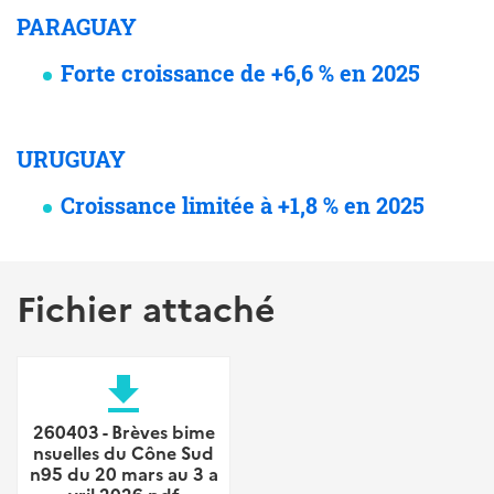
PARAGUAY
Forte croissance de +6,6 % en 2025
URUGUAY
Croissance limitée à +1,8 % en 2025
Fichier attaché
file_download
260403 - Brèves bime
nsuelles du Cône Sud
n95 du 20 mars au 3 a