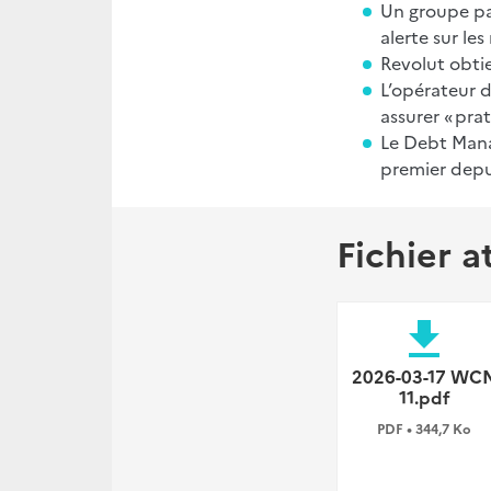
Un groupe par
alerte sur le
Revolut obti
L’opérateur d
assurer « pra
Le Debt Manag
premier depu
Fichier a
file_download
2026-03-17 WC
11.pdf
PDF • 344,7 Ko