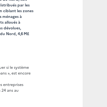
istribués par les
en ciblant les zones
es ménages à
ts alloués à
ns dévolues,
e du Nord, 4,6 M£
er si le système
oans », est encore
s entreprises
 24 ans au