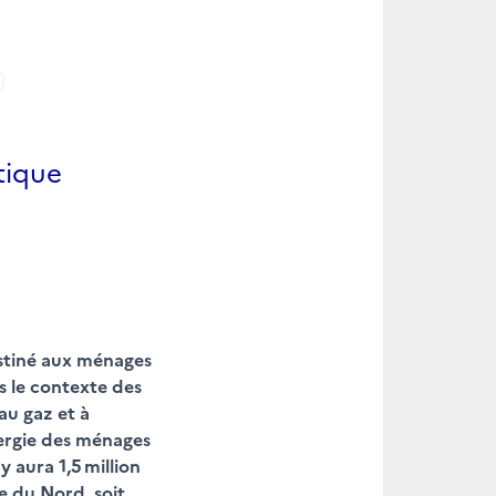
itique
estiné aux ménages
s le contexte des
au gaz et à
énergie des ménages
 aura 1,5 million
e du Nord, soit