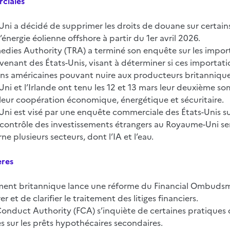
ciales
ni a décidé de supprimer les droits de douane sur certai
l’énergie éolienne offshore à partir du 1er avril 2026.
edies Authority (TRA) a terminé son enquête sur les impor
venant des États-Unis, visant à déterminer si ces importati
ns américaines pouvant nuire aux producteurs britanniqu
i et l’Irlande ont tenu les 12 et 13 mars leur deuxième so
 leur coopération économique, énergétique et sécuritaire.
i est visé par une enquête commerciale des États-Unis sur 
e contrôle des investissements étrangers au Royaume-Uni se
ne plusieurs secteurs, dont l’IA et l’eau.
ères
ent britannique lance une réforme du Financial Ombudsm
er et de clarifier le traitement des litiges financiers.
Conduct Authority (FCA) s’inquiète de certaines pratiques 
s sur les prêts hypothécaires secondaires.