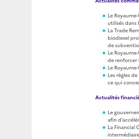
Actualités commer
Le Royaume-U
utilisés dans 
La Trade Rem
biodiesel pro
de subventio
Le Royaume-Un
de renforcer
Le Royaume-Un
Les règles d
ce qui concer
Actualités financi
Le gouvernem
afin d’accélér
La Financial 
intermédiaire