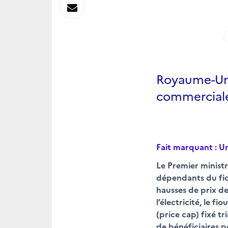
sur
Envoyer
Linkedin
par
Messagerie
Royaume-Uni 
commerciale
Fait marquant : U
Le Premier minist
dépendants du fio
hausses de prix de
l’électricité, le 
(price cap) fixé t
de bénéficiaires p