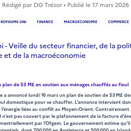
Rédigé par DG Trésor • Publié le
17 mars 2026
ROYAUME-UNI
FINANCE
MACROECONOMIE
COMMERCE
- Veille du secteur financier, de la pol
 et de la macroéconomie
n plan de 53 M£ en soutien aux ménages chauffés au fioul
re a annoncé lundi 16 mars un plan de soutien de 53 M£ d
ul domestique pour se chauffer.
L’annonce intervient dan
 l’énergie liées au conflit au Moyen-Orient. Contrairement 
fioul n’est pas couvert par le plafonnement de la facture d’
rimestriellement par l’Ofgem. Le gouvernement estime qu’il y
otentiels, dont 700 000 en Angleterre et 500 000 en Irland