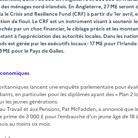
 des ménages nord-irlandais. En Angleterre, 27 M£ seront d
ia le Crisis and Resilience Fund (CRF) à partir du 1er avril, 
on de fioul. Le CRF est un instrument visant à soutenir l
uchés par un choc financier, le ciblage précis et les montan
ant à l’appréciation des autorités locales. Dans les natio
nds est gérée par les exécutifs locaux : 17 M£ pour l’Irland
,8 M£ pour le Pays de Galles.
économiques
britanniques lancent une enquête parlementaire pour évalu
iants, en particulier pour les diplômés ayant des « Plan 2 l
r les jeunes générations.
 au Travail et aux Pensions, Pat McFadden, a annoncé que le
e prime de 3 000 £ pour l’embauche d’un jeune âgé de 18 à
is au moins six mois.