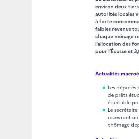
environ deux tiers
autorités locales v
à forte consommati
faibles revenus to
chaque ménage rest
l’allocation des fo
pour l’Écosse et 3
Actualités macro
Les députés 
de prêts étud
équitable pou
Le secrétaire
recevront un
chômage depu