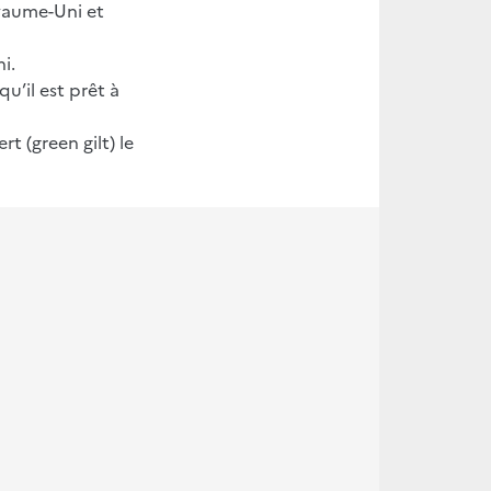
oyaume-Uni et
ni.
u’il est prêt à
 (green gilt) le