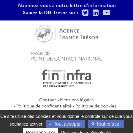
Abonnez-vous à notre lettre d'information
Twitter
LinkedIn
Youtu
Suivez la DG Trésor sur :
Contact
Mentions légales
Politique de confidentialité
Politique de cookies
Gestion des cookies
Flux RSS
Ce site utilise des cookies et vous donne le contrôle sur ce que vous
service-public.gouv.fr
legifrance.gouv.fr
info.gouv.fr
souhaitez activer
Tout accepter
Tout refuser
data.gouv.fr
Personnaliser
Politique de confidentialité