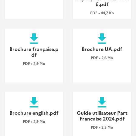
6.pdf
PDF • 44,7 Ko
file_download
file_download
Brochure française.p
Brochure UA.pdf
df
PDF • 2,6 Mo
PDF • 2,9 Mo
file_download
file_download
Brochure english.pdf
Guide utilisateur Part
Francaise 2024.pdf
PDF • 2,9 Mo
PDF • 2,3 Mo