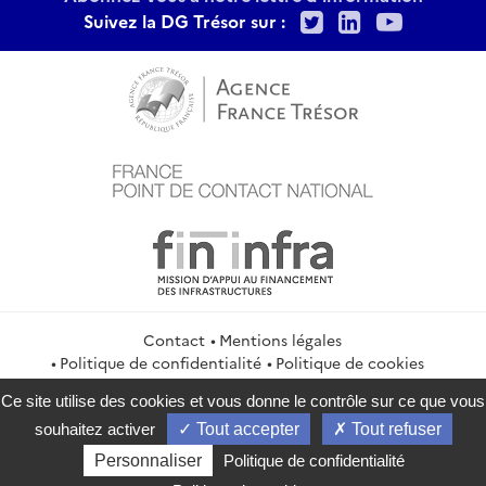
Twitter
LinkedIn
Youtu
Suivez la DG Trésor sur :
Contact
Mentions légales
Politique de confidentialité
Politique de cookies
Gestion des cookies
Flux RSS
Ce site utilise des cookies et vous donne le contrôle sur ce que vous
service-public.gouv.fr
legifrance.gouv.fr
info.gouv.fr
souhaitez activer
Tout accepter
Tout refuser
data.gouv.fr
Personnaliser
Politique de confidentialité
2026 Direction générale du Trésor