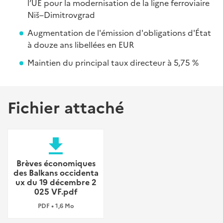
l’UE pour la modernisation de la ligne ferroviaire
Niš–Dimitrovgrad
Augmentation de l'émission d'obligations d'État
à douze ans libellées en EUR
Maintien du principal taux directeur à 5,75 %
Fichier attaché
file_download
Brèves économiques
des Balkans occidenta
ux du 19 décembre 2
025 VF.pdf
PDF • 1,6 Mo