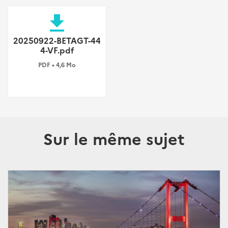
file_download
20250922-BETAGT-44
4-VF.pdf
PDF • 4,6 Mo
Sur le même sujet