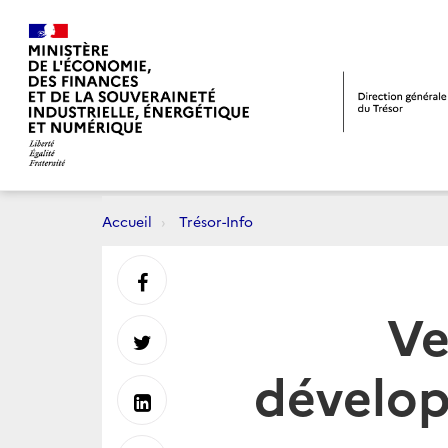
Accueil
Trésor-Info
Partager
Ve
sur
Partager
dévelop
Facebook
sur
Partager
Twitter