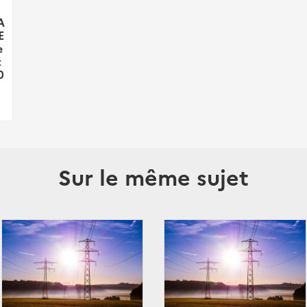
A
E
e
t
0
Sur le même sujet