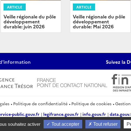
ARTICLE
ARTICLE
Veille régionale du pôle
Veille régionale du pôle
développement
développement
durable: juin 2026
durable: Mai 2026
d'information
Suivez la D
gales
Politique de confidentialité
Politique de cookies
Gestion
ervice-public.gouv.fr
legifrance.gouv.fr
info.gouv.fr
data.gouv.
vous souhaitez activer
Tout accepter
Tout refuser
P
2026 Direction générale du Trésor