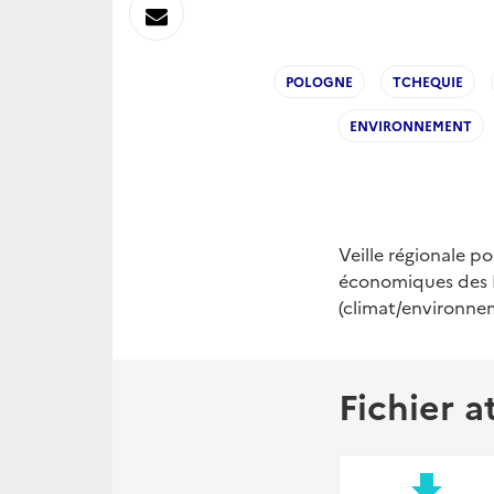
sur
Envoyer
Linkedin
par
POLOGNE
TCHEQUIE
Messagerie
ENVIRONNEMENT
Veille régionale p
économiques des E
(climat/environnem
Fichier a
file_download