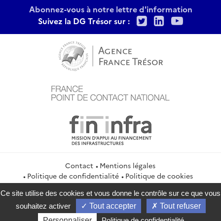
Abonnez-vous à notre lettre d'information
Twitter
LinkedIn
Youtu
Suivez la DG Trésor sur :
Contact
Mentions légales
Politique de confidentialité
Politique de cookies
Gestion des cookies
Flux RSS
Ce site utilise des cookies et vous donne le contrôle sur ce que vous
service-public.gouv.fr
legifrance.gouv.fr
info.gouv.fr
souhaitez activer
Tout accepter
Tout refuser
data.gouv.fr
Personnaliser
Politique de confidentialité