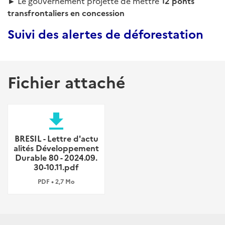
►
Le gouvernement projette de mettre
12 ponts
transfrontaliers en concession
Suivi des alertes de déforestation
Fichier attaché
file_download
BRESIL - Lettre d'actu
alités Développement
Durable 80 - 2024.09.
30-10.11.pdf
PDF • 2,7 Mo