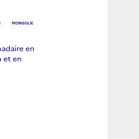
N
MONGOLIE
madaire en
 et en