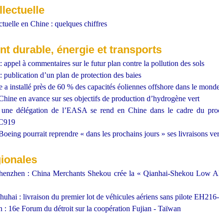
llectuelle
ectuelle en Chine : quelques chiffres
 durable, énergie et transports
appel à commentaires sur le futur plan contre la pollution des sols
 publication d’un plan de protection des baies
e a installé près de 60 % des capacités éoliennes offshore dans le mon
Chine en avance sur ses objectifs de production d’hydrogène vert
 une délégation de l’EASA se rend en Chine dans le cadre du proce
 C919
oeing pourrait reprendre « dans les prochains jours » ses livraisons ve
gionales
enzhen : China Merchants Shekou crée la « Qianhai-Shekou Low Al
hai : livraison du premier lot de véhicules aériens sans pilote EH216
 : 16e Forum du détroit sur la coopération Fujian - Taïwan