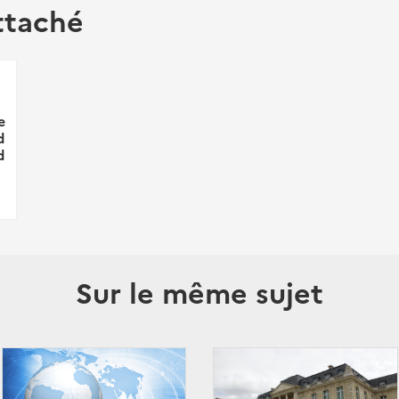
ttaché
e
d
d
Sur le même sujet