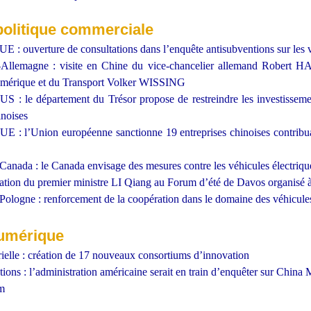
polit
ique commerciale
E : ouverture de consultations dans l’enquête antisubventions sur les v
-Allemagne : visite en Chine du vice-chancelier allemand Robert 
mérique et du Transport Volker WISSING
US : le département du Trésor propose de restreindre les investisseme
inoises
UE : l’Union européenne sanctionne 19 entreprises chinoises contribuan
Canada : le Canada envisage des mesures contre les véhicules électriqu
pation du premier ministre LI Qiang au Forum d’été de Davos organisé 
Pologne : renforcement de la coopération dans le domaine des véhicules
 numérique
rielle : création de 17 nouveaux consortiums d’innovation
ons : l’administration américaine serait en train d’enquêter sur China
m