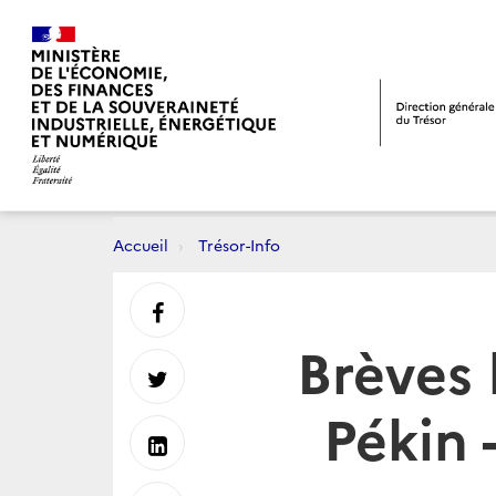
Accueil
Trésor-Info
Partager
Brèves
sur
Partager
Pékin 
Facebook
sur
Partager
Twitter