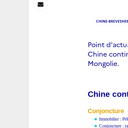
sur
Envoyer
Linkedin
par
CHINE-BREVESHE
Messagerie
Point d'act
Chine conti
Mongolie.
Chine cont
Conjoncture
Immobilier : Pék
Conjoncture : ra