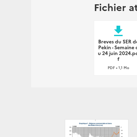
Fichier a
file_download
Breves du SER d
Pekin - Semaine 
u 24 juin 2024.p
f
PDF • 1,1 Mo