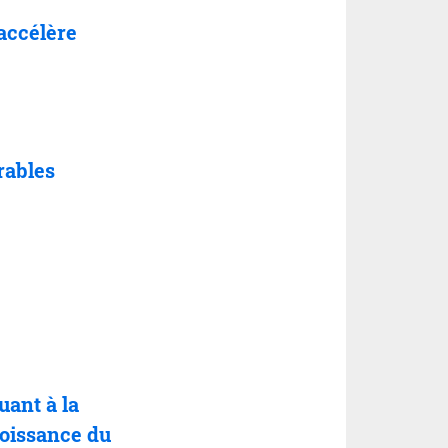
'accélère
rables
quant
à
la
roissance du