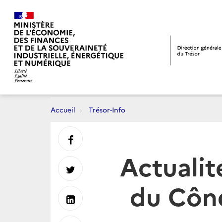
Accueil
Trésor-Info
Partager
Actualit
sur
Partager
du Cône
Facebook
sur
Partager
Twitter