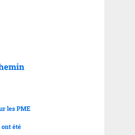
 chemin
ur les PME
 ont été