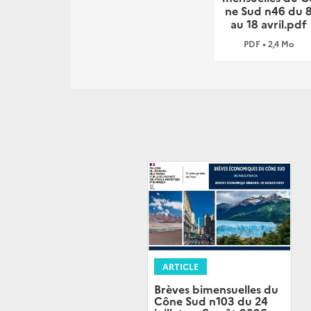
ne Sud n46 du 
au 18 avril.pdf
PDF • 2,4 Mo
ARTICLE
Brèves bimensuelles du
Cône Sud n103 du 24