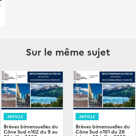
8
Sur le même sujet
ARTICLE
ARTICLE
Brèves bimensuelles du
Brèves bimensuelles du
Cône Sud n102 du 9 au
Cône Sud n101 du 26