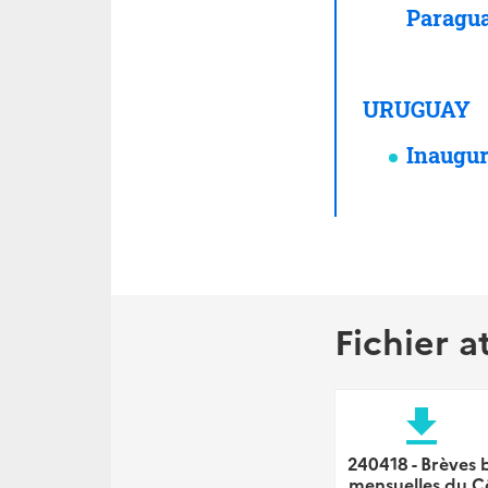
Paragu
URUGUAY
Inaugur
Fichier a
file_download
240418 - Brèves b
mensuelles du C