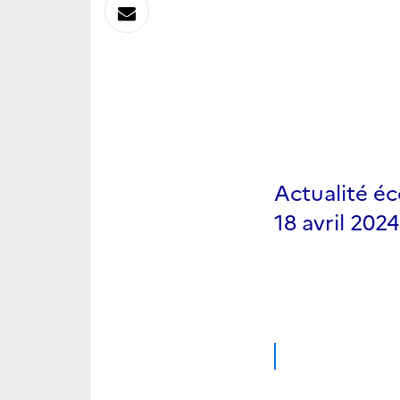
sur
Envoyer
Linkedin
par
Messagerie
Actualité é
18 avril 2024