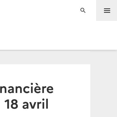
Men
RECHERCHE
inancière
18 avril