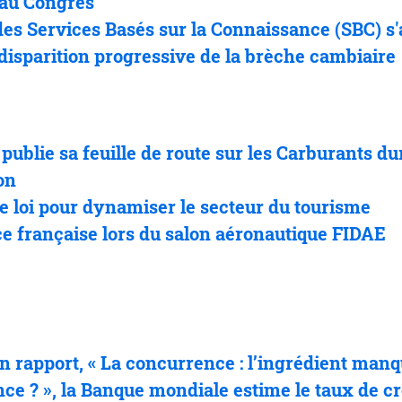
au Congrès
 des Services Basés sur la Connaissance (SBC) s
 disparition progressive de la brèche cambiaire
 publie sa feuille de route sur les Carburants du
on
de loi pour dynamiser le secteur du tourisme
e française lors du salon aéronautique FIDAE
n rapport, «
La concurrence
: l
’
ingr
é
dient man
nce
?
»
, la Banque mondiale estime le taux de c