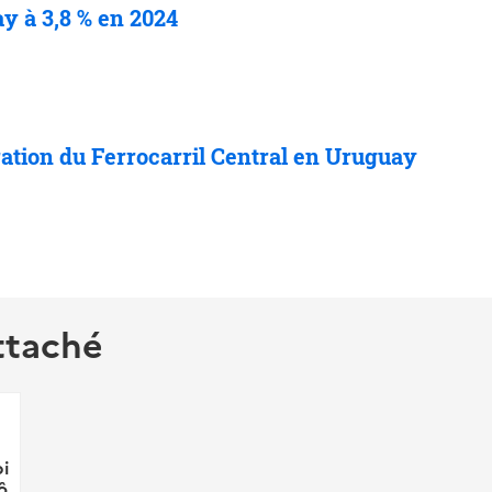
ay
à
3,8 % en 2024
ation du Ferrocarril Central en Uruguay
ttaché
i
ô