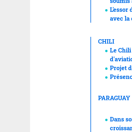
soumis 
L'essor
avec la
CHILI
Le Chili
d'aviati
Projet 
Présenc
PARAGUAY
Dans so
croissa