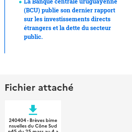
La Banque centrale uruguayenne
(BCU) publie son dernier rapport
sur les investissements directs
étrangers et la dette du secteur
public.
Fichier attaché
file_download
240404 - Brèves bime
nsuelles du Cône Sud
n45 du 25 mars au 4 a