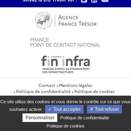
Contact
Mentions légales
Politique de confidentialité
Politique de cookies
Gestion des cookies
Flux RSS
Ce site utilise des cookies et vous donne le contrôle sur ce que vous
service-public.gouv.fr
legifrance.gouv.fr
info.gouv.fr
souhaitez activer
Tout accepter
Tout refuser
data.gouv.fr
Personnaliser
Politique de confidentialité
2026 Direction générale du Trésor
Politique de cookies