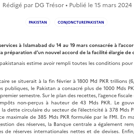
Rédigé par DG Trésor • Publié le
15 mars 2024
PAKISTAN
CONJONCTUREPAKISTAN
 services à Islamabad du 14 au 19 mars consacrée à l’acco
la préparation d’un nouvel accord de la facilité élargie de c
akistanais estime avoir rempli toutes les conditions pour
ire se situerait à la fin février à 1800 Md PKR trillions (
es publiques, le Pakistan a consacré plus de 1000 Mds P
premier semestre. Sur le plan des recettes, l’agence fiscale
impôts non-perçus à hauteur de 43 Mds PKR. Le gouv
la dette circulaire du secteur de l’électricité à 378 Mds 
nce maximale de 385 Mds PKR formulée par le FMI. En ma
estion des réserves, la Banque centrale a également remp
s de réserves internationales nettes et de devises. Enfi