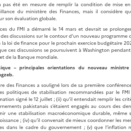
’a pas été en mesure de remplir la condition de mise en 
illance du ministère des Finances, mais il considère q
ur son évaluation globale.
vices du FMI a démarré le 14 mars et devrait se prolonge
vu des discussions sur le contour d’un nouveau programme de
 la loi de finance pour le prochain exercice budgétaire 2024
vu que ces discussions se poursuivent à Washington pendant
et de la Banque mondiale.
ique – principales orientations du nouveau ministre
gzeb.
e des Finances a souligné lors de sa première conférence 
 les politiques de stabilisation recommandées par le FM
tion signé le 12 juillet ; (ii) qu’il entendait remplir les cri
rnements pakistanais s’étaient engagés au cours des derni
tenir une stabilisation macroéconomique durable, même si 
oissance ; (iv) qu’il convenait de mieux coordonner les me
s dans le cadre du gouvernement ; (v) que l’inflation n