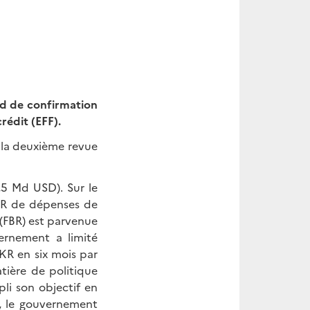
rd de confirmation
rédit (EFF).
 la deuxième revue
6,5 Md USD). Sur le
KR de dépenses de
 (FBR) est parvenue
ernement a limité
PKR en six mois par
tière de politique
li son objectif en
n, le gouvernement