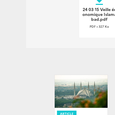
file_download
24 03 15 Veille é
onomique Islam
bad.pdf
PDF • 327 Ko
ARTICLE