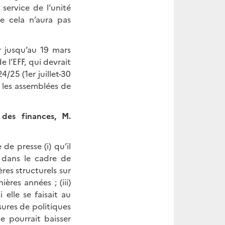
service de l’unité
ue cela n’aura pas
r jusqu’au 19 mars
 l’EFF, qui devrait
/25 (1er juillet-30
 les assemblées de
 des finances, M.
de presse (i) qu’il
I dans le cadre de
tères structurels sur
ères années ; (iii)
elle se faisait au
sures de politiques
e pourrait baisser