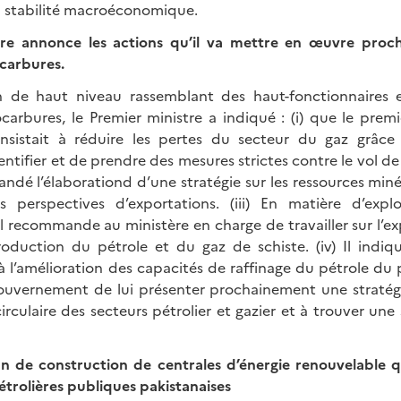
 stabilité macroéconomique.
tre annonce les actions qu’il va mettre en œuvre proc
carbures.
 de haut niveau rassemblant des haut-fonctionnaires 
carbures, le Premier ministre a indiqué : (i) que le premi
sistait à réduire les pertes du secteur du gaz grâc
dentifier et de prendre des mesures strictes contre le vol de
emandé l’élaborationd d’une stratégie sur les ressources miné
s perspectives d’exportations. (iii) En matière d’expl
l recommande au ministère en charge de travailler sur l’ex
production du pétrole et du gaz de schiste. (iv) Il indiq
à l’amélioration des capacités de raffinage du pétrole du p
uvernement de lui présenter prochainement une stratégie
circulaire des secteurs pétrolier et gazier et à trouver une
 de construction de centrales d’énergie renouvelable q
trolières publiques pakistanaises