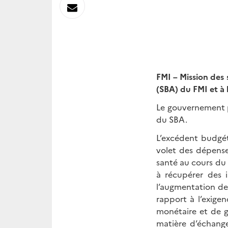
sur
Envoyer
Linkedin
par
Messagerie
FMI – Mission des
(SBA) du FMI et à 
Le gouvernement p
du SBA.
L’excédent budgéta
volet des dépens
santé au cours du 
à récupérer des 
l’augmentation de 
rapport à l’exige
monétaire et de g
matière d’échange