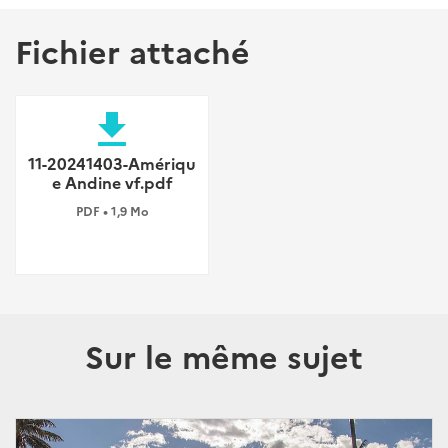
Fichier attaché
file_download
11-20241403-Amériqu
e Andine vf.pdf
PDF • 1,9 Mo
Sur le même sujet