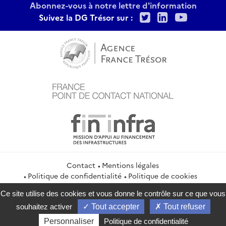
Abonnez-vous à notre lettre d'information
Twitter
LinkedIn
Youtu
Suivez la DG Trésor sur :
Contact
Mentions légales
Politique de confidentialité
Politique de cookies
Gestion des cookies
Flux RSS
Ce site utilise des cookies et vous donne le contrôle sur ce que vous
service-public.gouv.fr
legifrance.gouv.fr
info.gouv.fr
souhaitez activer
Tout accepter
Tout refuser
data.gouv.fr
Personnaliser
Politique de confidentialité