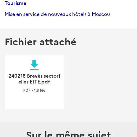
Tourisme
Mise en service de nouveaux hôtels à Moscou
Fichier attaché
file_download
240216 Brevès sectori
elles EITE.pdf
PDF • 1,3 Mo
Sur le même sujet