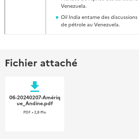
Venezuela.
Oil India
entame des discussions 
de pétrole au Venezuela.
Fichier attaché
file_download
06-20240207-Amériq
ue_Andine.pdf
PDF • 2,8 Mo