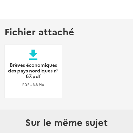
Fichier attaché
file_download
Brèves économiques
des pays nordiques n°
67.pdf
PDF • 3,8 Mo
Sur le même sujet