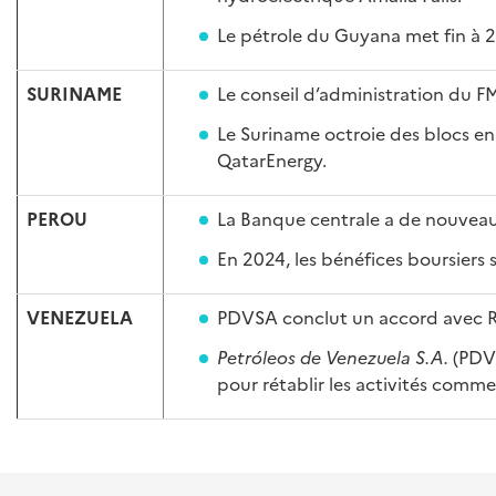
Le pétrole du Guyana met fin à 2
SURINAME
Le conseil d’administration du F
Le Suriname octroie des blocs en 
QatarEnergy.
PEROU
La Banque centrale a de nouveau a
En 2024, les bénéfices boursiers 
VENEZUELA
PDVSA conclut un accord avec Rep
Petróleos de Venezuela S.A.
(PDVS
pour rétablir les activités commer