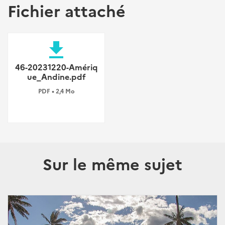
Fichier attaché
file_download
46-20231220-Amériq
ue_Andine.pdf
PDF • 2,4 Mo
Sur le même sujet