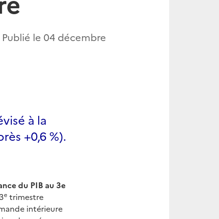
re
 Publié le
04 décembre
visé à la
près +0,6 %).
ssance du PIB au 3e
e
 3
trimestre
 demande intérieure