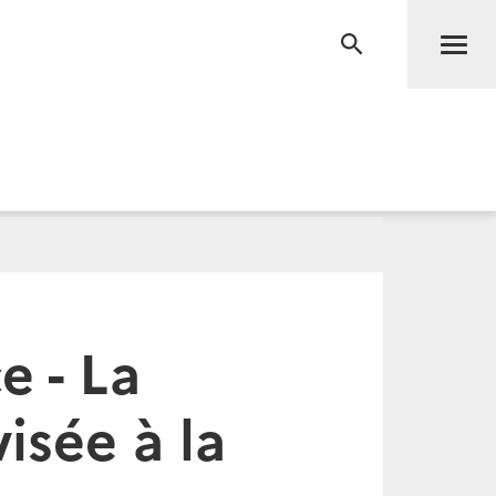
Men
RECHERCHE
e - La
isée à la