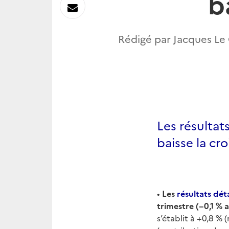
b
sur
Envoyer
Linkedin
par
Rédigé par Jacques Le C
Messagerie
Les résultat
baisse la cr
•
Les
résultats dét
trimestre (−0,1 % 
s’établit à +0,8 % 