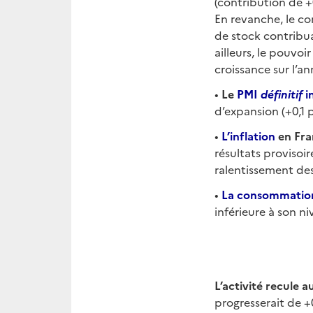
(contribution de 
En revanche, le co
de stock contribua
ailleurs, le pouvo
croissance sur l’a
•
Le
PMI
définitif
i
d’expansion (+0,1 p
•
L’inflation
en Fra
résultats provisoir
ralentissement des 
•
La consommation
inférieure à son ni
L’activité recule a
progresserait de +