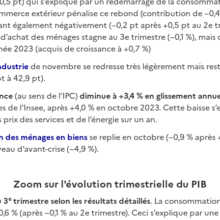
+0,5 pt) qui s’explique par un redémarrage de la consomma
mmerce extérieur pénalise ce rebond (contribution de −0,4 p
nt également négativement (−0,2 pt après +0,5 pt au 2e tr
ir d’achat des ménages stagne au 3e trimestre (−0,1 %), mai
nnée 2023 (acquis de croissance à +0,7 %)
ndustrie
de novembre se redresse très légèrement mais reste
t à 42,9 pt).
nce
(au sens de l’IPC)
diminue à +3,4 % en glissement annue
es de l’Insee, après +4,0 % en octobre 2023. Cette baisse s’
prix des services et de l’énergie sur un an.
 des ménages en biens
se replie en octobre (−0,9 % après 
veau d’avant-crise (−4,9 %).
Zoom sur l'évolution trimestrielle du PIB
e
u 3
trimestre selon l
es résultats détaillés
. La consommatio
0,6 % (après −0,1 % au 2e trimestre). Ceci s’explique par une