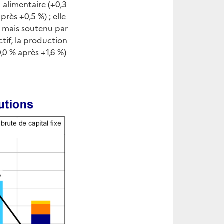
 alimentaire (+0,3
près +0,5 %) ; elle
%) mais soutenu par
ctif, la production
,0 % après +1,6 %)