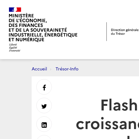
Accueil
Trésor-Info
Partager
Flash
sur
Partager
croissan
Facebook
sur
Partager
Twitter