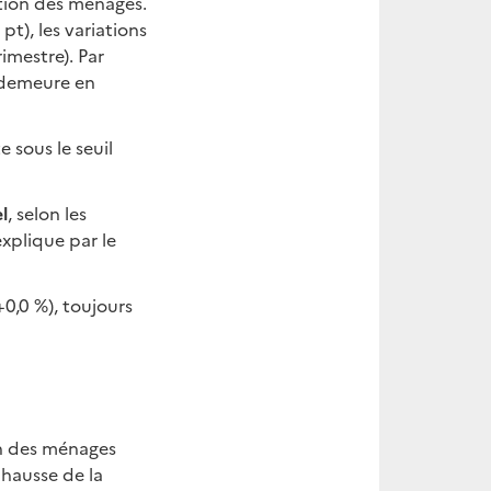
tion des ménages.
t), les variations
imestre). Par
s demeure en
 sous le seuil
l
, selon les
explique par le
+0,0 %), toujours
n des ménages
 hausse de la