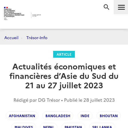
Me
RECHERC
Accueil
Trésor-Info
ARTICLE
Actualités économiques et
financières d’Asie du Sud du
21 au 27 juillet 2023
Rédigé par DG Trésor • Publié le
28 juillet 2023
AFGHANISTAN
BANGLADESH
INDE
BHOUTAN
MALDIVES
NEPAL
PAKISTAN
SRI_LANKA