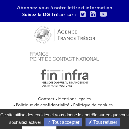
Abonnez-vous à notre lettre d'information
Twitter
LinkedIn
Youtu
Suivez la DG Trésor sur :
Contact
Mentions légales
Politique de confidentialité
Politique de cookies
Gestion des cookies
Flux RSS
Ce site utilise des cookies et vous donne le contrôle sur ce que vous
service-public.gouv.fr
legifrance.gouv.fr
info.gouv.fr
souhaitez activer
Tout accepter
Tout refuser
data.gouv.fr