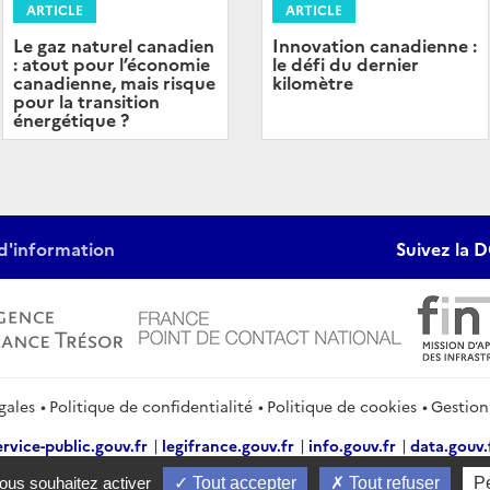
ARTICLE
ARTICLE
Innovation canadienne :
Le gaz naturel canadien
le défi du dernier
: atout pour l’économie
kilomètre
canadienne, mais risque
pour la transition
énergétique ?
d'information
Suivez la D
gales
Politique de confidentialité
Politique de cookies
Gestion
ervice-public.gouv.fr
legifrance.gouv.fr
info.gouv.fr
data.gouv.
2026 Direction générale du Trésor
vous souhaitez activer
Tout accepter
Tout refuser
P