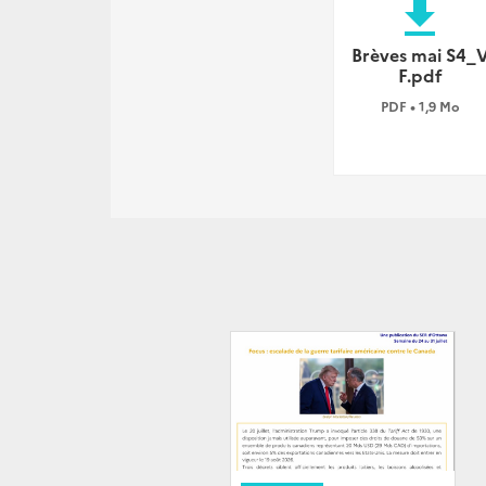
file_download
Brèves mai S4_
F.pdf
PDF • 1,9 Mo