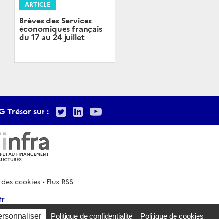
ARTICLE
Brèves des Services
économiques français
du 17 au 24 juillet
Twitter
LinkedIn
Youtube
G Trésor sur :
 des cookies
Flux RSS
fr
ersonnaliser
Politique de confidentialité
Politique de cookies