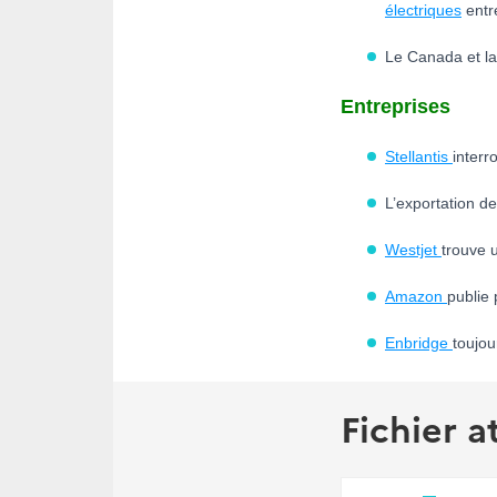
électriques
entr
Le Canada et la
Entreprises
Stellantis
interr
L’exportation d
Westjet
trouve 
Amazon
publie 
Enbridge
toujou
Fichier a