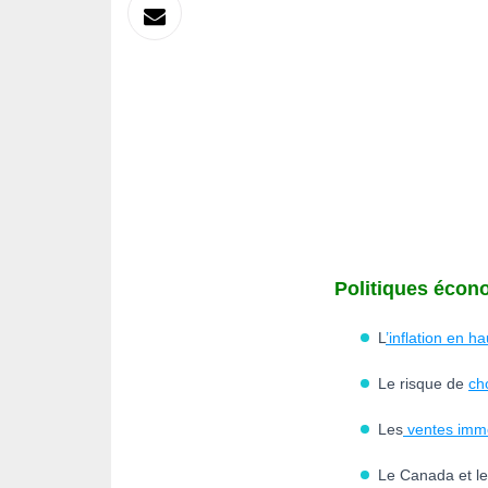
sur
Envoyer
Linkedin
par
Messagerie
Politiques éco
L
’inflation en h
Le risque de
ch
Les
ventes immo
Le Canada et le