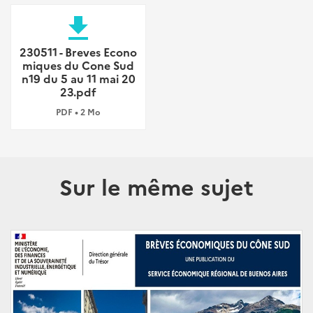
file_download
230511 - Breves Econo
miques du Cone Sud
n19 du 5 au 11 mai 20
23.pdf
PDF • 2 Mo
Sur le même sujet