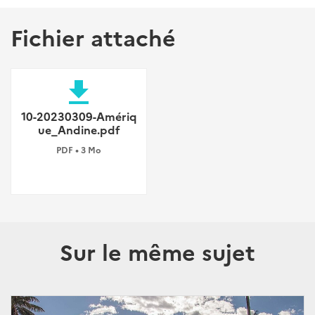
Fichier attaché
file_download
10-20230309-Amériq
ue_Andine.pdf
PDF • 3 Mo
Sur le même sujet