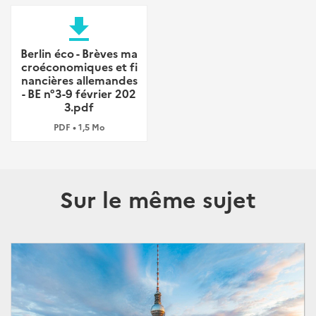
file_download
Berlin éco - Brèves ma
croéconomiques et fi
nancières allemandes
- BE n°3-9 février 202
3.pdf
PDF • 1,5 Mo
Sur le même sujet