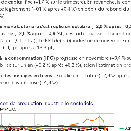
 de capital fixe (+1,7 % sur le trimestre). En revanche, la 
te légèrement (−0,1 % après +0,4 %) en dépit du rebond du
%).
ie manufacturière s’est replié en octobre (−2,0 % après −0,
dustrie (−2,6 % après −0,9 %)
; ces fortes baisses effacent q
août. (Cf. infra) ; Le PMI
définitif
industrie de novembre cro
n (+1,1 pt après à 48,3 pt).
x à la consommation (IPC)
progresse en novembre (+0,4 % su
abilise sur un an (+6,2 % après +6,2 %), selon l’estimation pro
 des ménages en biens
se replie en octobre (−2,8 % après +
veau d’avant-crise (−4,8 %).