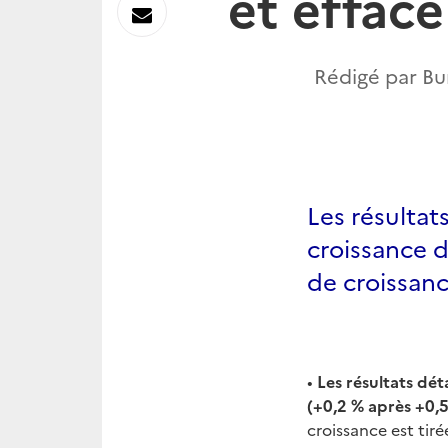
et efface
sur
Envoyer
Linkedin
par
Rédigé par Bur
Messagerie
Les résultat
croissance d
de croissanc
•
Les
résultats dét
(+0,2 % après +0,
croissance est tir