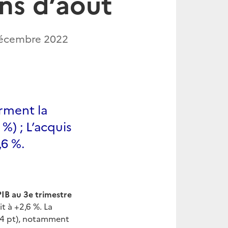
ins d’août
écembre 2022
irment la
%) ; L’acquis
,6 %.
PIB au 3e trimestre
t à +2,6 %. La
0,4 pt), notamment