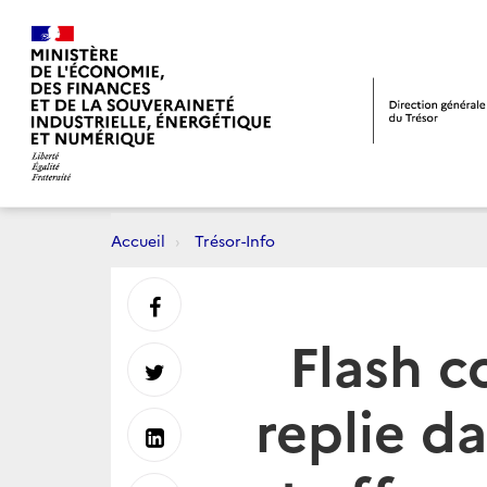
Accueil
Trésor-Info
Partager
Flash c
sur
Partager
replie da
Facebook
sur
Partager
Twitter