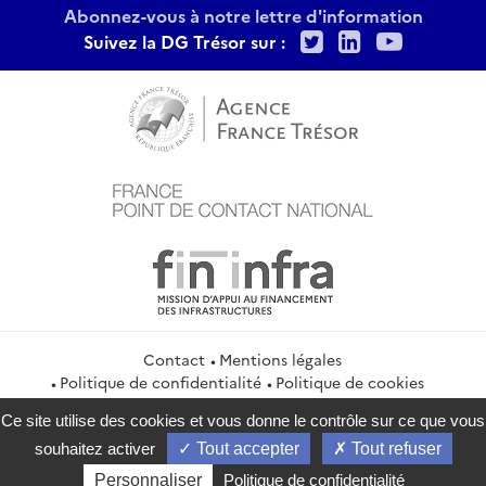
Abonnez-vous à notre lettre d'information
Twitter
LinkedIn
Youtu
Suivez la DG Trésor sur :
Contact
Mentions légales
Politique de confidentialité
Politique de cookies
Gestion des cookies
Flux RSS
Ce site utilise des cookies et vous donne le contrôle sur ce que vous
service-public.gouv.fr
legifrance.gouv.fr
info.gouv.fr
souhaitez activer
Tout accepter
Tout refuser
data.gouv.fr
Personnaliser
Politique de confidentialité