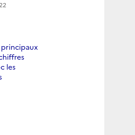
22
s principaux
chiffres
c les
s