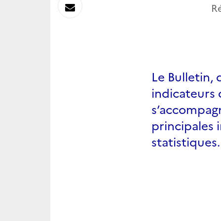
sur
Envoyer
Ré
Linkedin
par
Messagerie
Le Bulletin, 
indicateurs 
s’accompagn
principales 
statistiques.