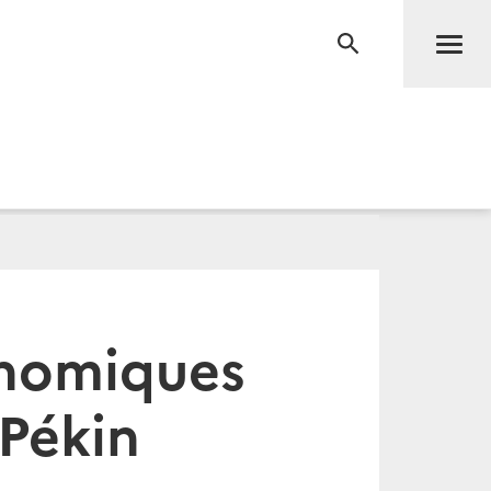
Men
RECHERCHE
onomiques
 Pékin