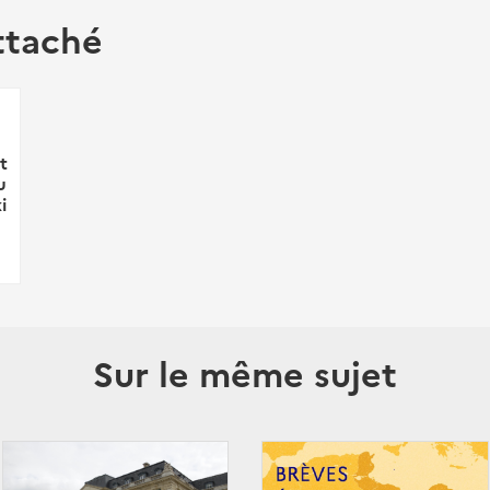
ttaché
t
u
i
Sur le même sujet