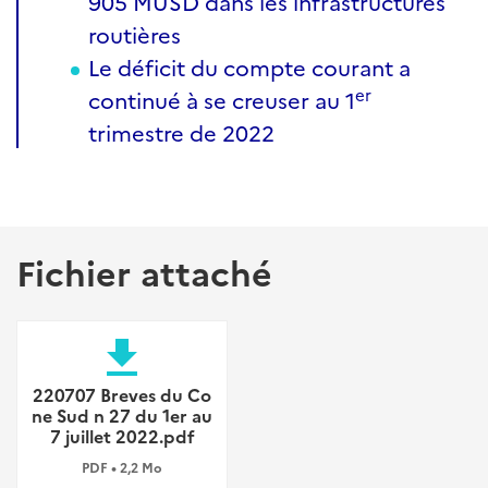
905 MUSD dans les infrastructures
routières
Le déficit du compte courant a
er
continué à se creuser au 1
trimestre de 2022
Fichier attaché
file_download
220707 Breves du Co
ne Sud n 27 du 1er au
7 juillet 2022.pdf
PDF • 2,2 Mo