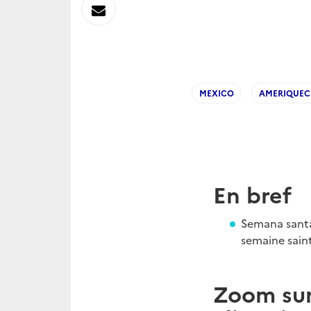
sur
Envoyer
Linkedin
par
Messagerie
MEXICO
AMERIQUEC
En bref
Semana santa
semaine sain
Zoom sur