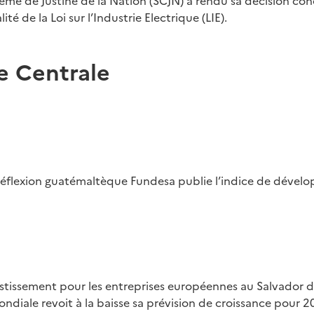
ême de Justine de la Nation (SCJN) a rendu sa décision con
ité de la Loi sur l’Industrie Electrique (LIE).
 Centrale
 réflexion guatémaltèque Fundesa publie l’indice de dével
stissement pour les entreprises européennes au Salvador d
diale revoit à la baisse sa prévision de croissance pour 2