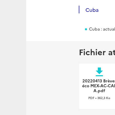
Cuba
Cuba : actual
Fichier a
file_download
20220413 Brève
éco MEX-AC-CA
A.pdf
PDF • 362,3 Ko