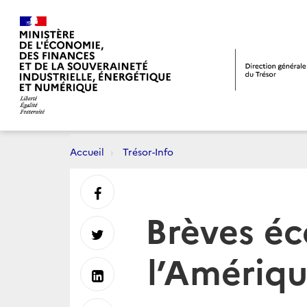
Accueil
Trésor-Info
Partager
Brèves é
sur
Partager
l’Amériqu
Facebook
sur
Partager
Twitter