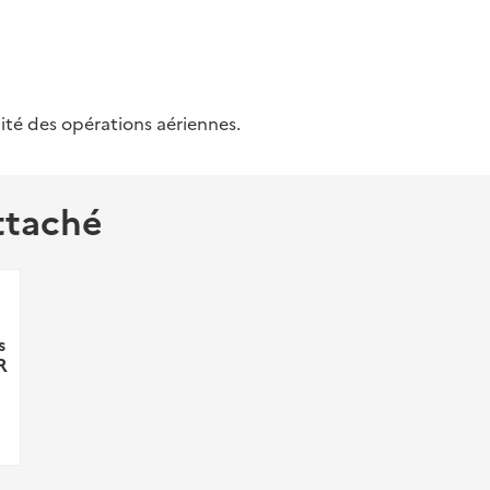
ité des opérations aériennes.
ttaché
s
R