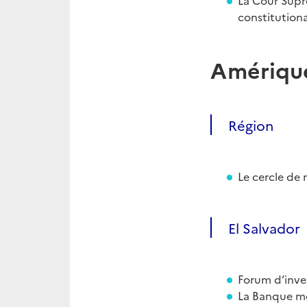
La Cour Supr
constitutional
Amérique
Région
Le cercle de
El Salvador
Forum d’inve
La Banque mon