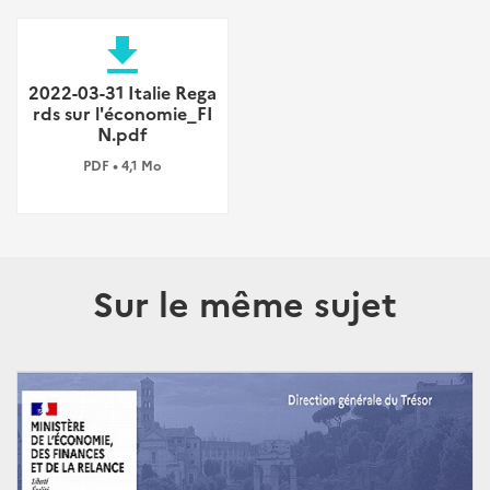
file_download
2022-03-31 Italie Rega
rds sur l'économie_FI
N.pdf
PDF • 4,1 Mo
Sur le même sujet