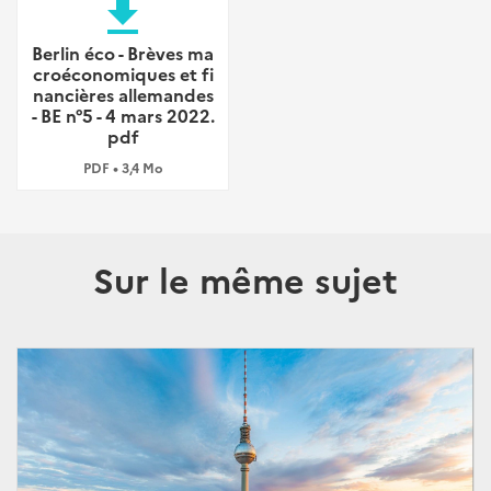
file_download
Berlin éco - Brèves ma
croéconomiques et fi
nancières allemandes
- BE n°5 - 4 mars 2022.
pdf
PDF • 3,4 Mo
Sur le même sujet