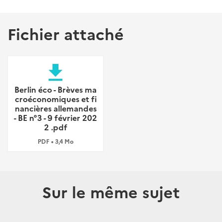
Fichier attaché
file_download
Berlin éco - Brèves ma
croéconomiques et fi
nancières allemandes
- BE n°3 - 9 février 202
2 .pdf
PDF • 3,4 Mo
Sur le même sujet