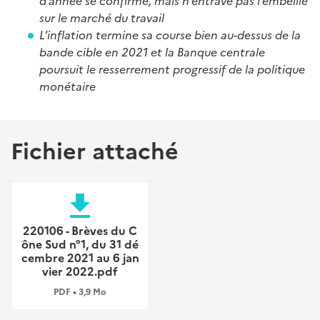
d’année se confirme, mais n’entrave pas l’embellie
sur le marché du travail
L’inflation termine sa course bien au-dessus de la
bande cible en 2021 et la Banque centrale
poursuit le resserrement progressif de la politique
monétaire
Fichier attaché
file_download
220106 - Brèves du C
ône Sud n°1, du 31 dé
cembre 2021 au 6 jan
vier 2022.pdf
PDF • 3,9 Mo